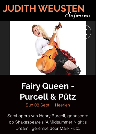
JUDITH WEUSTEN
Soprano
Fairy Queen -
Purcell & Pütz
Sun 08 Sept
  |  
Heerlen
Semi-opera van Henry Purcell, gebaseerd
op Shakespeare's 'A Midsummer Night's
Dream', geremixt door Mark Pütz.