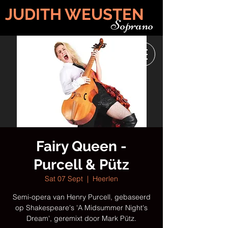
JUDITH WEUSTEN
Soprano
Fairy Queen -
Purcell & Pütz
Sat 07 Sept
  |  
Heerlen
Semi-opera van Henry Purcell, gebaseerd
op Shakespeare's 'A Midsummer Night's
Dream', geremixt door Mark Pütz.